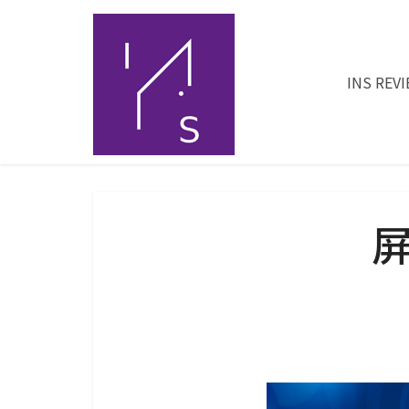
INS REV
屏