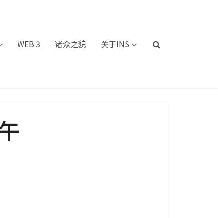
WEB 3
诸众之貌
关于INS
上午