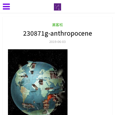
黑客松
230871g-anthropocene
2019-06-03