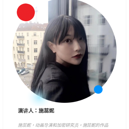
演讲人：施蕊妮
施蕊妮，动画导演和加密研究员。施蕊妮的作品