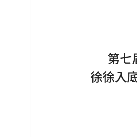
第七
徐徐入底