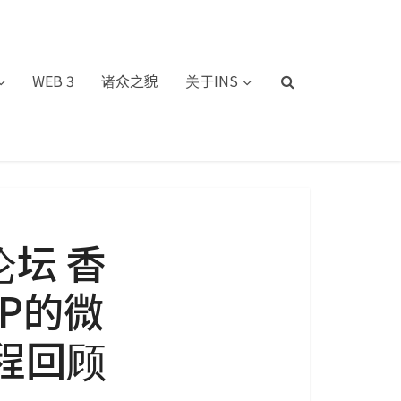
WEB 3
诸众之貌
关于INS
坛 香
P的微
程回顾