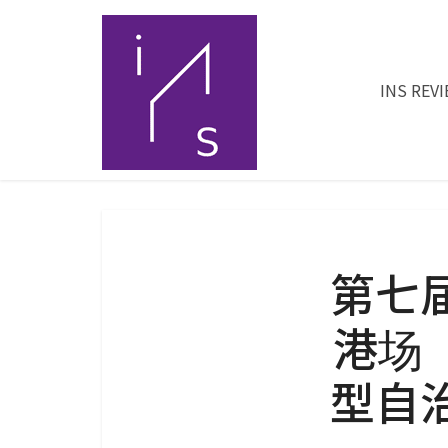
INS REV
第七
港场
型自