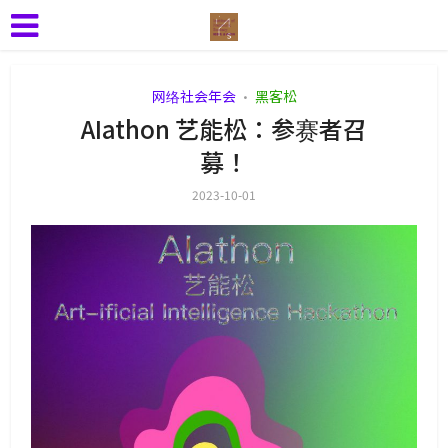
网络社会年会
黑客松
•
AIathon 艺能松：参赛者召
募！
2023-10-01