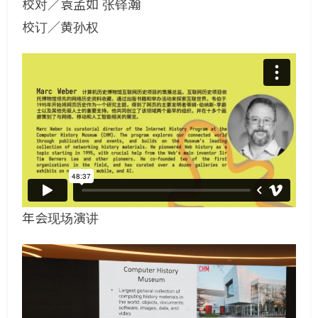
校对／袁孟如 张铎瀚
校订／黄孙权
年会现场演讲