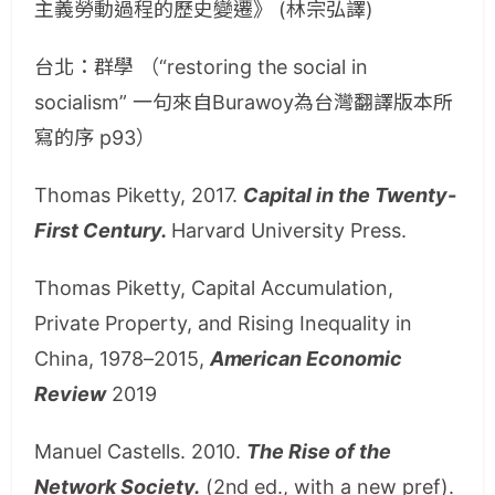
主義勞動過程的歷史變遷》 (林宗弘譯)
台北：群學 （“restoring the social in
socialism” 一句來自Burawoy為台灣翻譯版本所
寫的序 p93）
Thomas Piketty, 2017.
Capital in the Twenty-
First Century.
Harvard University Press.
Thomas Piketty, Capital Accumulation,
Private Property, and Rising Inequality in
China, 1978–2015,
American Economic
Review
2019
Manuel Castells. 2010.
The Rise of the
Network Society.
(2nd ed., with a new pref).