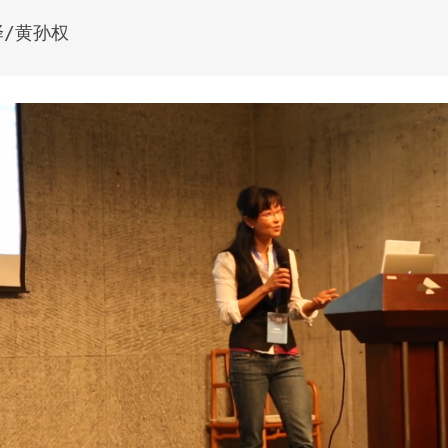
译/黄孙权