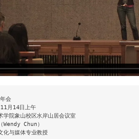
年会

11月14日上午

术学院象山校区水岸山居会议室

endy Chun）

文化与媒体专业教授
