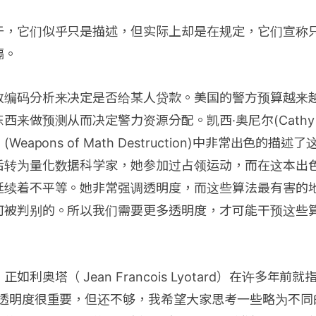
于，它们似乎只是描述，但实际上却是在规定，它们宣称
隔。
政编码分析来决定是否给某人贷款。美国的警方预算越来
来做预测从而决定警力资源分配。凯西·奥尼尔(Cathy O’
eapons of Math Destruction)中非常出色的
后转为量化数据科学家，她参加过占领运动，而在这本出
延续着不平等。她非常强调透明度，而这些算法最有害的
何被判别的。所以我们需要更多透明度，才可能干预这些
利奥塔（ Jean Francois Lyotard）在许多年前
。透明度很重要，但还不够，我希望大家思考一些略为不同