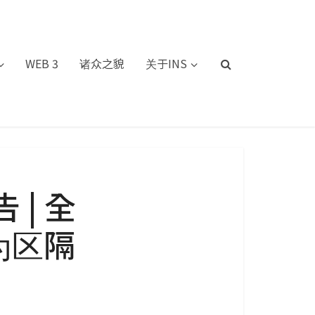
WEB 3
诸众之貌
关于INS
| 全
为区隔