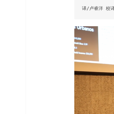
译/卢睿洋 校