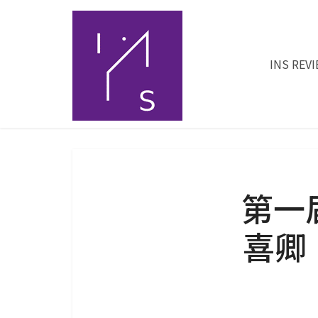
INS REV
第一
喜卿