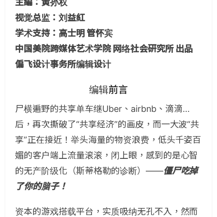
主編：黄孙权
视觉总监：刘益紅
学术支持：高士明 管怀宾
中国美院跨媒体艺术学院 网络社会研究所 出品
偏飞设计事务所编辑设计
编辑前言
尸横遍野的共享单车继Uber、airbnb、滴滴…
后，再次撕破了“共享经济”的画皮，而一大波“共
享”正在接近！举头海量的物资浪费，低头千姿百
媚的客户端上流量滚滚，闭上眼，感到的是心智
的无产阶级化（斯蒂格勒的诊断）——
僵尸吃掉
了你的脑子！
资本的游戏搭载平台，实质吸纳无孔不入，然而