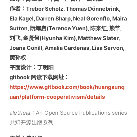
作者：Trebor Scholz, Thomas Dönnebrink,
Ela Kagel, Darren Sharp, Neal Gorenflo, Maira
Sutton, 阮耀启(Terence Yuen), 陈来红, 熊节,
刘飞, 金贤何(Hyunha Kim), Matthew Slater,
Joana Conill, Amalia Cardenas, Lisa Servon,
黄孙权
平面设计：丁明阳
gitbook 阅读下载网址：
https://www.gitbook.com/book/huangsunq
uan/platform-cooperativism/details
aletheia
：An Open Source Publications series
共知开源出版系列