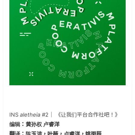
INS
aletheia
#2｜ 《让我们平台合作社吧！》
编辑：黄孙权 卢睿洋
翻译：陈玉洁，叶薇，卢睿洋，姚雨辰