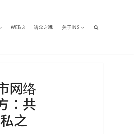
WEB 3
诸众之貌
关于INS
市网络
拉方：共
公私之