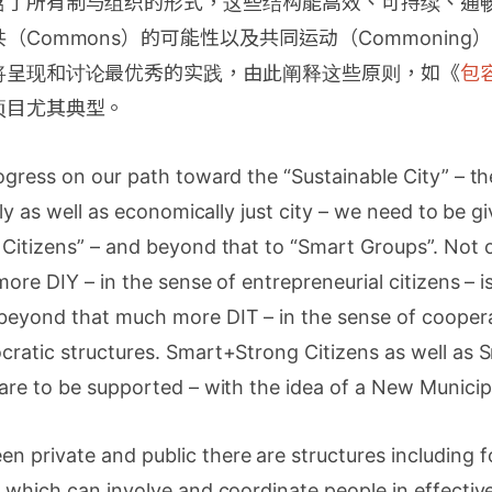
含了所有制与组织的形式，这些结构能高效、可持续、通
（Commons）的可能性以及共同运动（Commonin
将呈现和讨论最优秀的实践，由此阐释这些原则，如《
包
项目尤其典型。
ogress on our path toward the “Sustainable City” – the
ally as well as economically just city – we need to be
 Citizens” – and beyond that to “Smart Groups”. Not 
ore DIY – in the sense of entrepreneurial citizens – i
beyond that much more DIT – in the sense of coopera
cratic structures. Smart+Strong Citizens as well as
are to be supported – with the idea of a New Municip
 private and public there are structures including 
 which can involve and coordinate people in effective