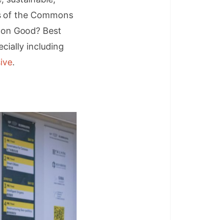
es of the Commons
mon Good? Best
cially including
ive
.