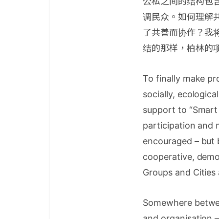
公私之间的结构包
调民众。如何理解共
了共善而协作？我
结的那样，柏林的
To finally make pr
socially, ecologic
support to “Smart
participation and m
encouraged – but 
cooperative, demo
Groups and Cities 
Somewhere between
and organisation –