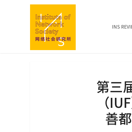
INS REV
第三
（IU
善都