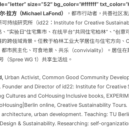
e=”letter” size=”52″ bg_color=”#ffffff” txt_colo
克尔·拉方（Michael LaFond）
，都市行动者，共善社区发
续研究所（id22：Institute for Creative Sustain
、“实验日”住宅集市、在线平台“共同住宅柏林”、“创意
的跨领域背景。任教于柏林工业大学居住与住宅方向、CI
市民主化、可食地景、共乐（conviviality）。居
（Spree WG 1）共享生活组。
d,
Urban Activist, Common Good Community Develo
Founder and Director of id22: Institute for Creative S
ing Cultures and CoHousing Inclusive books, EXPER
Housing|Berlin online, Creative Sustainability Tours. 
 architecture, urban development. Teaching: TU Berli
esign & Sustainability. Researching: self-organizati