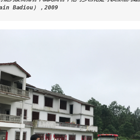
in Badiou），2009