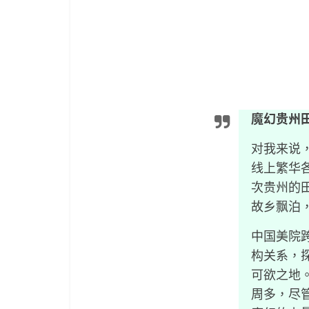
魔幻贵州
对我来说
线上繁华
次贵州的
故乡飘泊
中国美院
构关系，
可欲之地
周多，尽