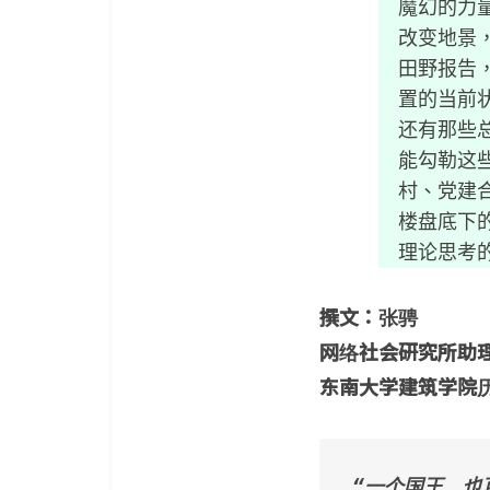
魔幻的力量来
改变地景
田野报告
置的当前
还有那些
能勾勒这
村、党建
楼盘底下
理论思考
撰文：张骋
网络社会研究所助
东南大学建筑学院
“一个国王，也