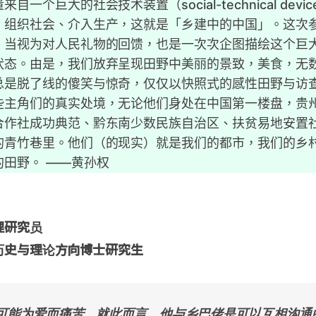
自一个巨大的社会技术装置（social-technical devi
，组织社会、介入生产，这就是「乡建中的中国」。这次
，当视为对人民礼物的回馈，也是一次次企图描绘这个巨
状态。由是，我们放弃呈现田野中美丽的景致，美食，无
总是脱了线的傻笑与惊奇，仅仅以快照式的感性田野与访
些主角们的真实处境，无论他们身处在中国第一楼盘，贵
合作社成功典范、黔东南少数民族自治区、扶贫易地安置
的青竹巷里。他们（的现实）就是我们的都市，我们的乡
的田野。 ——黄孙权
理研究员
历史与理论方向博士研究生
可能为爱而痛苦，就此而言，他与乡巴佬是可以互相沟通的。