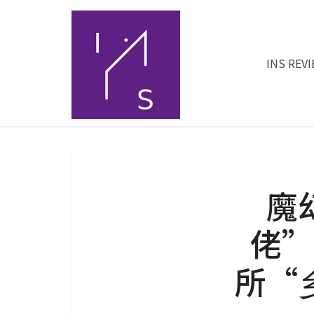
INS REV
魔
佬”
所“