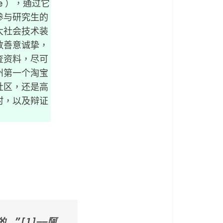
ce ），通过它
参与研究生的
大社会技术装
数善意诚挚，
查资料，尽可
州第一个淘宝
社区，还是高
村，以及辩证
”[1]——阿