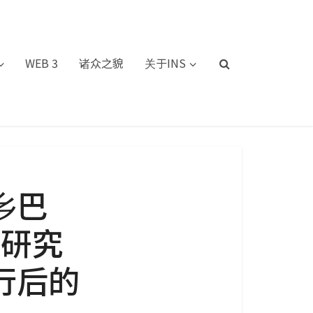
WEB 3
诸众之貌
关于INS
乡巴
会研究
行后的