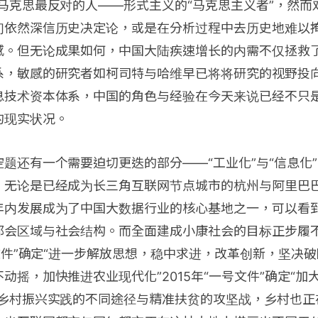
马克思最反对的人——形式主义的“马克思主义者”，然而
们依然深信历史决定论，或是在分析过程中去历史地难以
感。但无论成果如何，中国大陆疾速增长的内需不仅拯救
系，敏感的研究者如柯司特与哈维早已将将研究的视野投
息技术资本体系，中国的角色与经验在今天来说已经不只
的现实状况。
题还有一个需要迫切更迭的部分——“工业化”与“信息化
，无论是已经成为长三角互联网节点城市的杭州与阿里巴
年内发展成为了中国大数据行业的核心基地之一，可以看
都会区域与社会结构。而全面建成小康社会的目标正步履
号文件”确定“进一步解放思想，稳中求进，改革创新，坚决
动摇，加快推进农业现代化”2015年“一号文件”确定“
到乡村振兴实践的不同途径与精准扶贫的攻坚战，乡村也正