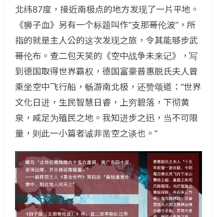
北纬87度，接近南极点的地方发现了一片平地。
《狮子血》另有一个标题叫作“支那哥伦波”，所
指的就是主人公的这次发现之旅，令其能够步武
哥伦布。查二包天笑的《空中战争未来记》，写
到德国取得世界霸权，德国富豪普惠脱氏夫人曾
乘坐空中飞行船，畅游南北极，还赞颂道：“世界
文化日进，生民智慧日睿，上穷碧落，下彻黄
泉，咸足为殖民之地。我知进步之迅，当不可限
量，则此一小篇者诚非凿空之谈也。”