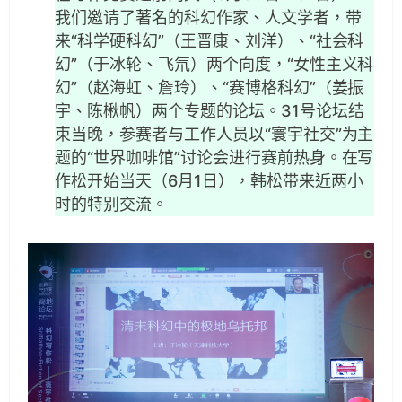
我们邀请了著名的科幻作家、人文学者，带
来“科学硬科幻”（王晋康、刘洋）、“社会科
幻”（于冰轮、飞氘）两个向度，“女性主义科
幻”（赵海虹、詹玲）、“赛博格科幻”（姜振
宇、陈楸帆）两个专题的论坛。31号论坛结
束当晚，参赛者与工作人员以“寰宇社交”为主
题的“世界咖啡馆”讨论会进行赛前热身。在写
作松开始当天（6月1日），韩松带来近两小
时的特别交流。