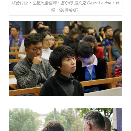
综合讨论，左起为全喜卿、基尔特·洛文克 Geert Lovink、许
煜 （陈雪拍摄）