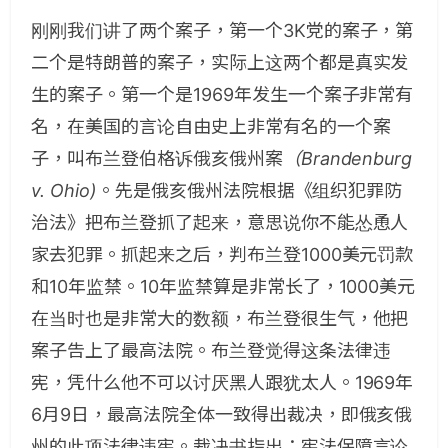
刚刚我们讲了两个案子，第一个3K党的案子，第
二个是特朗普的案子，实际上这两个都是真实发
生的案子。第一个是1969年发生一个案子非常有
名，在美国的言论自由史上非常有名的一个案
子，叫布兰登伯格诉俄亥俄州案
（Brandenburg
v. Ohio)
。先是俄亥俄州法院根据《组织犯罪防
治法》把布兰登抓了起来，意思说你不能怂恿人
家去犯罪。抓起来之后，判布兰登1000美元罚款
和10年监禁。10年监禁算是非常长了，1000美元
在当时也是非常大的数额，布兰登很生气，他把
案子告上了最高法院。布兰登觉得这条法律违
宪，凭什么他不可以讨厌黑人跟犹太人。1969年
6月9日，最高法院全体一致得出裁决，即俄亥俄
州的此项法律违宪。裁决书指出：宪法保障言论