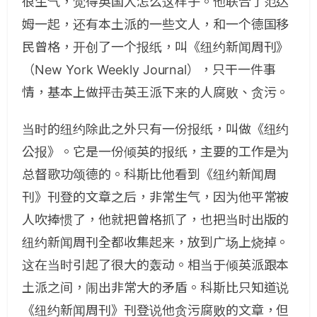
很生气，觉得英国人怎么这样子。他联合了范达
姆一起，还有本土派的一些文人，和一个德国移
民曾格，开创了一个报纸，叫《纽约新闻周刊》
（New York Weekly Journal），只干一件事
情，基本上做抨击英王派下来的人腐败、贪污。
当时的纽约除此之外只有一份报纸，叫做《纽约
公报》。它是一份倾英的报纸，主要的工作是为
总督歌功颂德的。科斯比他看到《纽约新闻周
刊》刊登的文章之后，非常生气，因为他平常被
人吹捧惯了，他就把曾格抓了，也把当时出版的
纽约新闻周刊全都收集起来，放到广场上烧掉。
这在当时引起了很大的轰动。相当于倾英派跟本
土派之间，闹出非常大的矛盾。科斯比只知道说
《纽约新闻周刊》刊登说他贪污腐败的文章，但