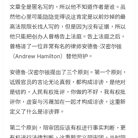
文章全是匿名写的，所以他不知道作者是谁。虽
然他心里可能隐隐觉得说这肯定是以前炒掉的最
高法院院长找人写的，但是因为没有证据，所以
他只能把创办人曾格告上法庭。告上法庭之后，
曾格请了一位非常有名的律师安德鲁·汉密尔顿
（Andrew Hamilton）替他辩护。
安德鲁·汉密尔顿提出了三个原则。第一个原则，
诋毁官员的言论无论真假，都构成诽谤，是绝对
是错的，人民有权批评，你做的不好，我有权批
评你，虚妄与污蔑加在一起才构成诽谤，这重新
定义了什么是诽谤罪。
第二个原则，陪审团应该有权进行事实判断，更
有权进行法律判断，这重新定义陪审团，当时陪