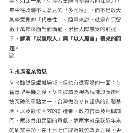
等。如此一來，引導者更能將參與者的注意力，
集中在聆聽不同意見的「多元性」，而不是放大
某些意見的「代表性」。
簡單來說，就是在保留
數十萬年來面對面溝通、累積人際感受的前提
下，
解消「以貌取人」與「以人廢言」帶來的問
題
。
5. 推廣產業發展
ＶＲ雖然是虛擬場域，但也有很實際的一面：在
智慧型手機之後，ＶＲ被廣泛視為現階段應用科
技突破的重點之一。
台灣做為ＶＲ設備的創製基
地，以及數位內容的創造者，政府官員及相關部
門，應該善用民間的貢獻。
這原本就是我近年來
的研究主題，在十月上任成為數位政委之後，更