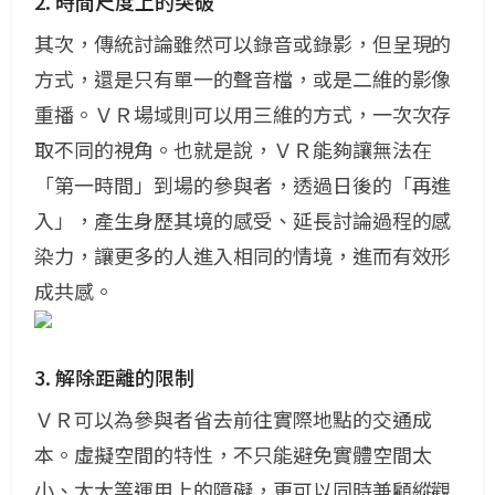
2. 時間尺度上的突破
其次，傳統討論雖然可以錄音或錄影，但呈現的
方式，還是只有單一的聲音檔，或是二維的影像
重播。ＶＲ場域則可以用三維的方式，一次次存
取不同的視角。
也就是說，ＶＲ能夠讓無法在
「第一時間」到場的參與者，透過日後的「再進
入」，產生身歷其境的感受、延長討論過程的感
染力，讓更多的人進入相同的情境，進而有效形
成共感。
3. 解除距離的限制
ＶＲ可以為參與者省去前往實際地點的交通成
本。虛擬空間的特性，不只能避免實體空間太
小、太大等
運
用上的障礙，更可以同時兼顧縱觀