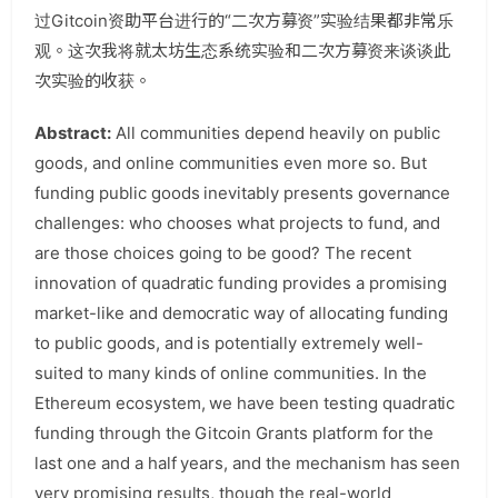
过Gitcoin资助平台进行的“二次方募资”实验结果都非常乐
观。这次我将就太坊生态系统实验和二次方募资来谈谈此
次实验的收获。
Abstract:
All communities depend heavily on public
goods, and online communities even more so. But
funding public goods inevitably presents governance
challenges: who chooses what projects to fund, and
are those choices going to be good? The recent
innovation of quadratic funding provides a promising
market-like and democratic way of allocating funding
to public goods, and is potentially extremely well-
suited to many kinds of online communities. In the
Ethereum ecosystem, we have been testing quadratic
funding through the Gitcoin Grants platform for the
last one and a half years, and the mechanism has seen
very promising results, though the real-world