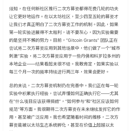
须知，在任何新社区推行二次方募资都得花费几轮的功夫
让它更好地运作。在以太坊社区，至少四至五轮的募资才
让我们才真正明白了二次方募资工作的机制。因此，如果
第一轮实验进展得不太顺利，请不要灰心，因为实验需要
的是坚持不懈的努力。目前，“Gitcoin Grants” 团队正在
尝试将二次方募资应用到其他场景中，他们做了一个“城市
刺激”实验，将二次方募资应用于一些丹佛和科罗拉多州的
本地企业——结果看起来很不错。我敢肯定，如果实验以
每三个月一次的频率持续进行两三年，效果会更好。
总的来说，二次方募资机制仍在完善中。我们正在每一轮
实验中积累执行经验，尝试弄懂如何正确执行它——尤其
在“什么项目应该获得捐赠”，“如何参与”和“社区应该如何
规范”等方面。我很期待二次方募资在未来继续发挥它的作
用，甚至被广泛应用。我也希望随着时间的推移，二次方
募资能被以太坊生态系统孵化，甚至在价值上超越以太