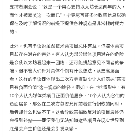
支持者则会说：“这是一个用心支持以太坊长达两年的人，
而他才被嘉奖这一次而已”，毕竟尽可能多地收集信息以确
保在及时了解情况的前提下提供各种观点是非常耗时耗力
的。
此外，也有争议说虽然技术类项目总体有益，但媒体类项
目却存在潜在的害处。有人认为部分媒体项目潜在的危险
是会使以太坊看起来一团糟，还可能挑起意见不同者的争
端。但不管人们针对具体个例有什么想法，从更高层面
看，这样的争议都体现出二次方募资缺少让人们表达“某项
目有负面价值”这一观点的途径。例如，在上述情形中，有
10个人认为媒体类项目正面价值居多，10个人认为它们的
负面居多，那么在二次方募资允许前者进行捐款的同时，
后者却什么也做不了。这会导致某招致反对的项目最终仍
会得到补贴——即便我们无法知道这些项目在现实世界到
底是会产生价值还是会引发众怒。