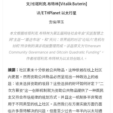
文/维塔利克.布特林[Vitalik Buterin]
译/ETHPlanet 以太行星
责编/翠玉
本文根据维塔利克.布特林为第五届网络社会年会“实践智慧之
网”主题一“基进市场”，和“天问：世界观的对话”论坛六“危机与
转机”所录制的演讲视频整理而成。讲题原文为“Ethereum
Community Governance and Gitcoin Quadratic Funding”。
作者维塔利克.布特林为以太坊创始人。
摘要：
社区素来十分依赖公共物品，这种依赖在线上社区
内更甚。然而资助公共物品必然呈现出一种政治上的难
题：谁来选择资助的项目？这些选择的好坏如何评定？“二
次方募资”这一创新机制就为资助公共物品提供了一种既民
主又符合市场规律的规划方式，并且这一机制多半非常适
用于不同类型的线上社区。虽然我们在方案实施方面仍面
临许多亟待解决的问题，但是至少过去一年半内以太坊通