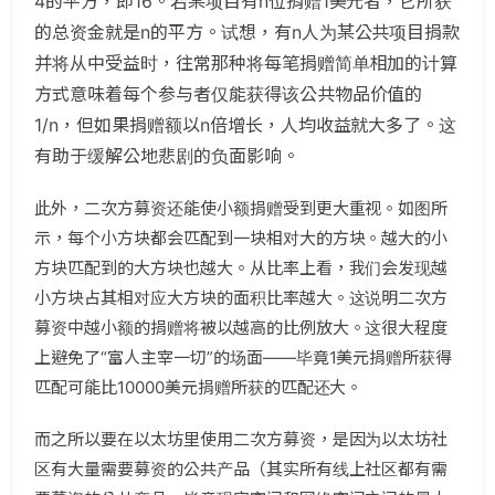
4的平方，即16。若某项目有n位捐赠1美元者，它所获
的总资金就是n的平方。试想，有n人为某公共项目捐款
并将从中受益时，往常那种将每笔捐赠简单相加的计算
方式意味着每个参与者仅能获得该公共物品价值的
1/n，但如果捐赠额以n倍增长，人均收益就大多了。这
有助于缓解公地悲剧的负面影响。
此外，二次方募资还能使小额捐赠受到更大重视。如图所
示，每个小方块都会匹配到一块相对大的方块。越大的小
方块匹配到的大方块也越大。从比率上看，我们会发现越
小方块占其相对应大方块的面积比率越大。这说明二次方
募资中越小额的捐赠将被以越高的比例放大。这很大程度
上避免了“富人主宰一切”的场面——毕竟1美元捐赠所获得
匹配可能比10000美元捐赠所获的匹配还大。
而之所以要在以太坊里使用二次方募资，是因为以太坊社
区有大量需要募资的公共产品（其实所有线上社区都有需