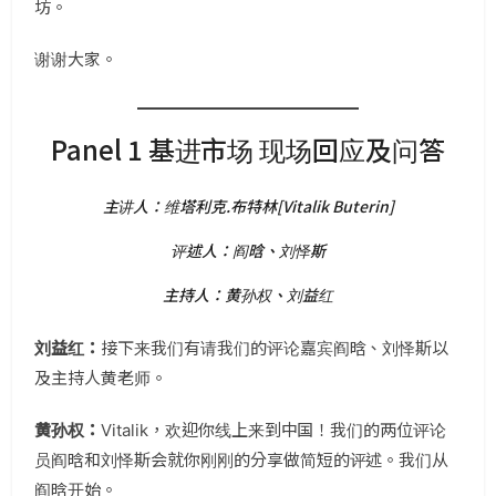
坊。
谢谢大家。
Panel 1 基进市场 现场回应及问答
主讲人：维塔利克.布特林[Vitalik Buterin]
评述人：阎晗、刘怿斯
主持人：黄孙权、刘益红
刘益红：
接下来我们有请我们的评论嘉宾阎晗、刘怿斯以
及主持人黄老师。
黄孙权：
Vitalik，欢迎你线上来到中国！我们的两位评论
员阎晗和刘怿斯会就你刚刚的分享做简短的评述。我们从
阎晗开始。