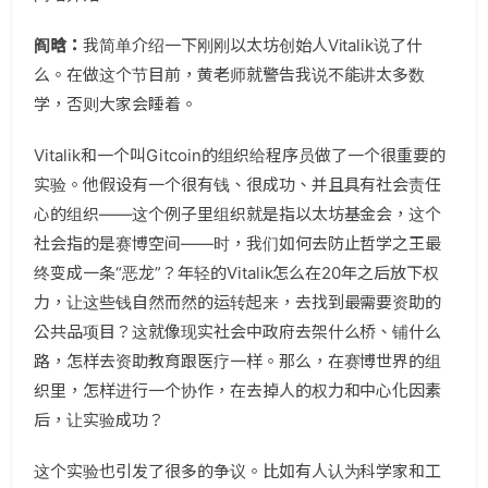
阎晗：
我简单介绍一下刚刚以太坊创始人Vitalik说了什
么。在做这个节目前，黄老师就警告我说不能讲太多数
学，否则大家会睡着。
Vitalik和一个叫Gitcoin的组织给程序员做了一个很重要的
实验。他假设有一个很有钱、很成功、并且具有社会责任
心的组织——这个例子里组织就是指以太坊基金会，这个
社会指的是赛博空间——时，我们如何去防止哲学之王最
终变成一条“恶龙”？年轻的Vitalik怎么在20年之后放下权
力，让这些钱自然而然的运转起来，去找到最需要资助的
公共品项目？这就像现实社会中政府去架什么桥、铺什么
路，怎样去资助教育跟医疗一样。那么，在赛博世界的组
织里，怎样进行一个协作，在去掉人的权力和中心化因素
后，让实验成功？
这个实验也引发了很多的争议。比如有人认为科学家和工