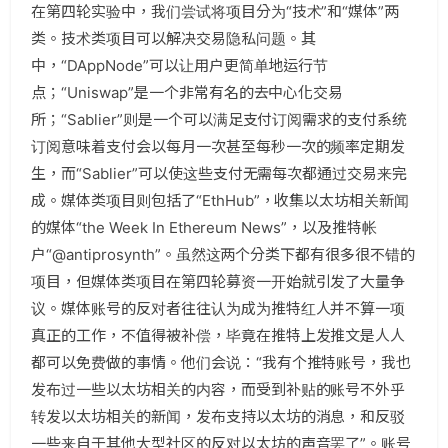
在第四轮实验中，我们尝试将项目分为“技术”和“媒体”两
类。技术类项目可以解决交易隐私问题。其
中，“DAppNode”可以让用户更简单地运行节
点；“Uniswap”是一个非常有名的去中心化交易
所；“Sablier”则是一个可以满足支付订阅需求的支付系统
订阅意味着支付会以每月一次甚至每秒一次的频率定期发
生，而“Sablier”可以使这些支付无需每次都通过交易来完
成
。媒体类项目则包括了“EthHub”，收集以太坊相关新闻
的媒体“the Week In Ethereum News”，以及推特帐
户“@antiprosynth”。虽然这两个分类下都有很多很不错的
项目，但媒体类项目在第四轮募资一开始就引发了大量争
议。媒体账号的反对者往往认为成为推特红人并不算一项
真正的工作，不值得被补偿，毕竟在推特上发推文是人人
都可以免费做的事情。他们会说：“我有个推特账号，我也
发布过一些以太坊相关的内容，而受到补贴的账号不外乎
转发以太坊相关的新闻，发布支持以太坊的消息，和反驳
一些来自于其他大型社区的反对以太坊的声音罢了”。账号