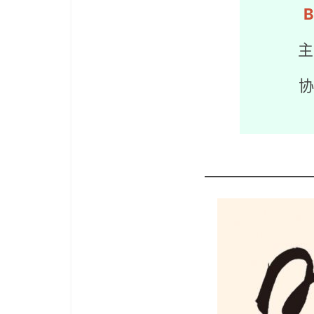
B
主
协