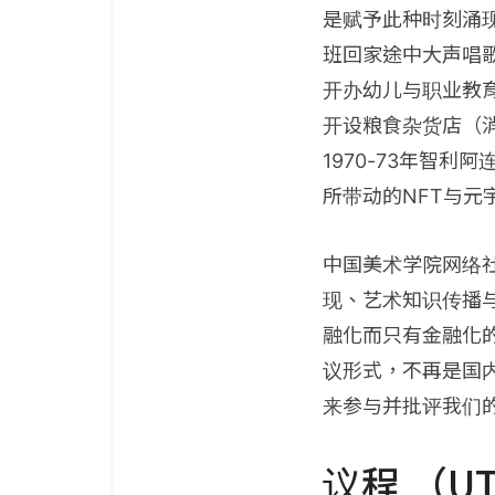
是赋予此种时刻涌
班回家途中大声唱歌
开办幼儿与职业教育
开设粮食杂货店（消
1970-73年智利
所带动的NFT与
中国美术学院网络
现、艺术知识传播
融化而只有金融化
议形式，不再是国
来参与并批评我们
议程 （UTC