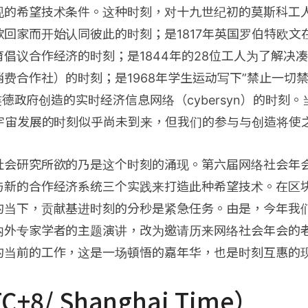
现的希望技术条件。这种时刻，对十九世纪初的莫斯科工
回家而开始认同彼此的时刻；是1817年英国罗伯特欧文
倡议合作经济的时刻；是1844年的28位工人为了解决凑
费合作社）的时刻；是1968年学生运动写下”禁止一切禁
阿连德政府创造的实时经济信息网络（cybersyn）的时刻
元宇宙发展的时刻似乎尚未到来，但我们的参与与创造将使
社会研究所欲的乃是这个时刻的涌现。第六届网络社会年
与新的合作经济系统三个实践来打造此种希望技术。在区
的当下，贡献基进时刻的分秒是紧急任务。由是，今年我
内外专家学者的主题演讲，改为邀请历来网络社会年会的
的当前的工作，这是一场頓悟的嘉年华，也是时刻互惠的
+8/ Shanghai Time）