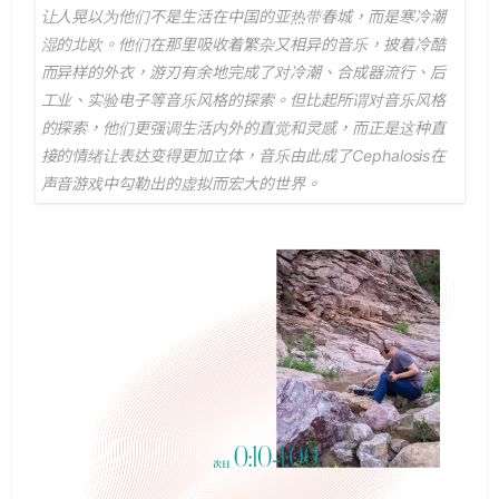
让人晃以为他们不是生活在中国的亚热带春城，而是寒冷潮
湿的北欧。他们在那里吸收着繁杂又相异的音乐，披着冷酷
而异样的外衣，游刃有余地完成了对冷潮、合成器流行、后
工业、实验电子等音乐风格的探索。但比起所谓对音乐风格
的探索，他们更强调生活内外的直觉和灵感，而正是这种直
接的情绪让表达变得更加立体，音乐由此成了Cephalosis在
声音游戏中勾勒出的虚拟而宏大的世界。