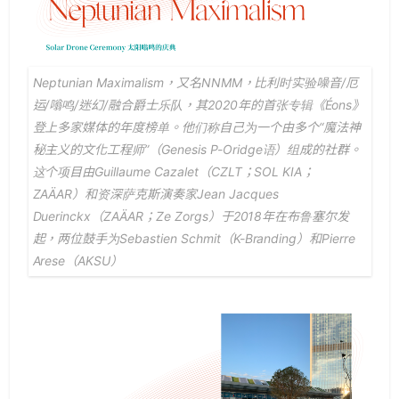
Neptunian Maximalism，又名NNMM，比利时实验噪音/厄
运/嗡鸣/迷幻/融合爵士乐队，其2020年的首张专辑《Éons》
登上多家媒体的年度榜单。他们称自己为一个由多个“魔法神
秘主义的文化工程师”（Genesis P-Oridge语）组成的社群。
这个项目由Guillaume Cazalet（CZLT；SOL KIA；
ZAÄAR）和资深萨克斯演奏家Jean Jacques
Duerinckx（ZAÄAR；Ze Zorgs）于2018年在布鲁塞尔发
起，两位鼓手为Sebastien Schmit（K-Branding）和Pierre
Arese（AKSU）