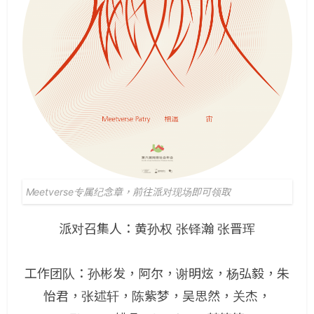
Meetverse专属纪念章，前往派对现场即可领取
派对召集人：黄孙权 张铎瀚 张晋珲
工作团队：孙彬发，阿尔，谢明炫，杨弘毅，朱
怡君，张述轩，陈紫梦，吴思然，关杰，