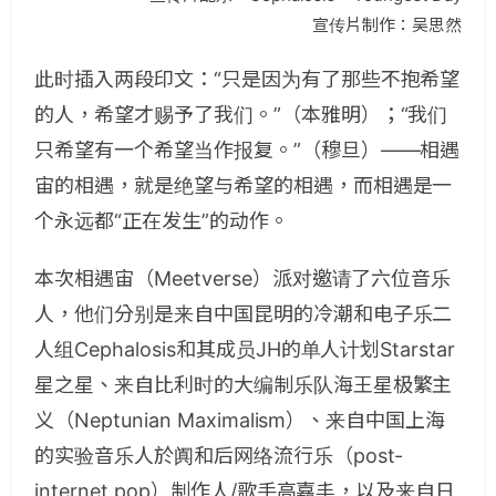
宣传片制作：吴思然
此时插入两段印文：“只是因为有了那些不抱希望
的人，希望才赐予了我们。”（本雅明）；“我们
只希望有一个希望当作报复。”（穆旦）——相遇
宙的相遇，就是绝望与希望的相遇，而相遇是一
个永远都“正在发生”的动作。
本次相遇宙（Meetverse）派对邀请了六位音乐
人，他们分别是来自中国昆明的冷潮和电子乐二
人组Cephalosis和其成员JH的单人计划Starstar
星之星、来自比利时的大编制乐队海王星极繁主
义（Neptunian Maximalism）、来自中国上海
的实验音乐人於阗和后网络流行乐（post-
internet pop）制作人/歌手高嘉丰，以及来自日