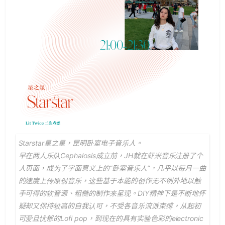
Starstar星之星，昆明卧室电子音乐人。
早在两人乐队Cephalosis成立前，JH就在虾米音乐注册了个
人页面，成为了字面意义上的“卧室音乐人”，几乎以每月一曲
的速度上传原创音乐，这些基于本能的创作无不例外地以触
手可得的软音源、粗糙的制作来呈现。DIY精神下是不断地怀
疑却又保持较高的自我认可，不受各音乐流派束缚，从起初
可爱且忧郁的Lofi pop，到现在的具有实验色彩的electronic