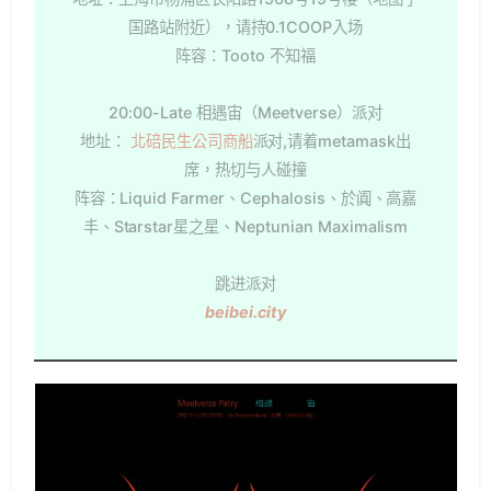
国路站附近），请持0.1COOP入场
阵容：Tooto 不知福
20:00-Late 相遇宙（Meetverse）派对
地址：
北碚民生公司商船
派对,请着metamask出
席，热切与人碰撞
阵容：Liquid Farmer、Cephalosis、於阗、高嘉
丰、Starstar星之星、Neptunian Maximalism
跳进派对
beibei.city