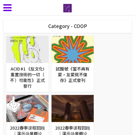
Category - COOP
ACID #1 《反⽂化!
試酸號《當不再有
重置技術的一切（
愛，友愛就不復
不 ）可能性》 正式
存》正式發刊
發行
2022春季课程回顾
2022春季课程回顾
｜演示场景概论
｜演示场景概论