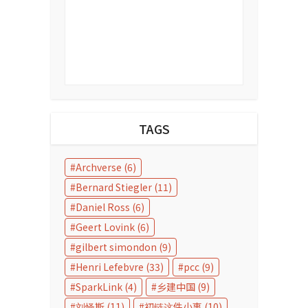
TAGS
Archverse
(6)
Bernard Stiegler
(11)
Daniel Ross
(6)
Geert Lovink
(6)
gilbert simondon
(9)
Henri Lefebvre
(33)
pcc
(9)
SparkLink
(4)
乡建中国
(9)
刘怿斯
(11)
初链这件小事
(10)