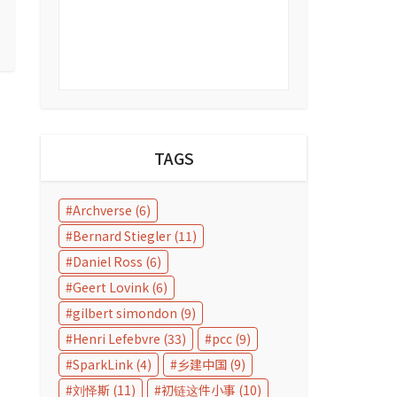
TAGS
Archverse
(6)
Bernard Stiegler
(11)
Daniel Ross
(6)
Geert Lovink
(6)
gilbert simondon
(9)
Henri Lefebvre
(33)
pcc
(9)
SparkLink
(4)
乡建中国
(9)
刘怿斯
(11)
初链这件小事
(10)