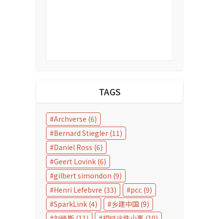
TAGS
Archverse
(6)
Bernard Stiegler
(11)
Daniel Ross
(6)
Geert Lovink
(6)
gilbert simondon
(9)
Henri Lefebvre
(33)
pcc
(9)
SparkLink
(4)
乡建中国
(9)
刘怿斯
(11)
初链这件小事
(10)