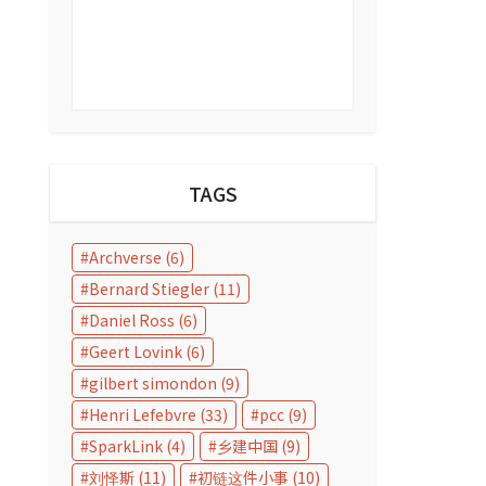
TAGS
Archverse
(6)
Bernard Stiegler
(11)
Daniel Ross
(6)
Geert Lovink
(6)
gilbert simondon
(9)
Henri Lefebvre
(33)
pcc
(9)
SparkLink
(4)
乡建中国
(9)
刘怿斯
(11)
初链这件小事
(10)