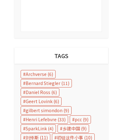
TAGS
Archverse
(6)
Bernard Stiegler
(11)
Daniel Ross
(6)
Geert Lovink
(6)
gilbert simondon
(9)
Henri Lefebvre
(33)
pcc
(9)
SparkLink
(4)
乡建中国
(9)
刘怿斯
(11)
初链这件小事
(10)