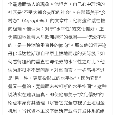
个遥远而恼人的现象。他坦言，自己心中理想的
社区是“不受大都会支配的社会”。在那篇关于“乡
村恋”（
Agrophilia
）的文章中，他将这种感性推
向极端。他认为：对于“水平性”的文化偏好，正
为美国地景带来与欧洲迥异的氛围——“无处不在
的，是一种消除垂直性的倾向”。那么他如何评论
丹佛或达拉斯那自平原上拔地而起的天际线？如
何看待纽约的垂直性与伦敦的水平性之对比？他
认为那根本不是问题。对他而言，一栋高楼不过
是“另一种、更复杂形式的水平性”，因为它是“一
叠又一叠的、宽阔而未被打断的水平空间”。这种
说法实在难以当真。即使他那关于“文化偏好”的
论点本身有其道理（尽管它完全忽视了土地租金
机制、当代资本主义下建筑产业与开发体系的组