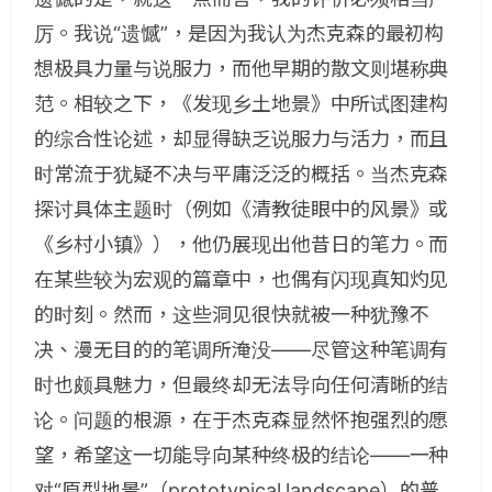
厉。我说“遗憾”，是因为我认为杰克森的最初构
想极具力量与说服力，而他早期的散文则堪称典
范。相较之下，《发现乡土地景》中所试图建构
的综合性论述，却显得缺乏说服力与活力，而且
时常流于犹疑不决与平庸泛泛的概括。当杰克森
探讨具体主题时（例如《清教徒眼中的风景》或
《乡村小镇》），他仍展现出他昔日的笔力。而
在某些较为宏观的篇章中，也偶有闪现真知灼见
的时刻。然而，这些洞见很快就被一种犹豫不
决、漫无目的的笔调所淹没——尽管这种笔调有
时也颇具魅力，但最终却无法导向任何清晰的结
论。问题的根源，在于杰克森显然怀抱强烈的愿
望，希望这一切能导向某种终极的结论——一种
对“原型地景”（prototypical landscape）的普