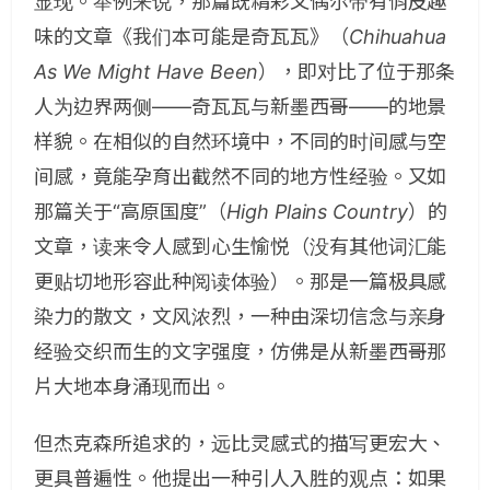
显现。举例来说，那篇既精彩又偶尔带有俏皮趣
味的文章《我们本可能是奇瓦瓦》（
Chihuahua
As We Might Have Been
），即对比了位于那条
人为边界两侧——奇瓦瓦与新墨西哥——的地景
样貌。在相似的自然环境中，不同的时间感与空
间感，竟能孕育出截然不同的地方性经验。又如
那篇关于“高原国度”（
High Plains Country
）的
文章，读来令人感到心生愉悦（没有其他词汇能
更贴切地形容此种阅读体验）。那是一篇极具感
染力的散文，文风浓烈，一种由深切信念与亲身
经验交织而生的文字强度，仿佛是从新墨西哥那
片大地本身涌现而出。
但杰克森所追求的，远比灵感式的描写更宏大、
更具普遍性。他提出一种引人入胜的观点：如果