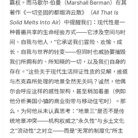
霸权。而马歇尔·伯曼（Marshall Berman）在其
著作《一切坚固的都烟消云散》（
All That Is
Solid Melts Into Air
）中提醒我们：现代性是一
种普遍共享的生命经验方式——它涉及空间与时
间、自我与他人，“它承诺我们冒险、欢愉、成
长、自我与世界的转变——但同时也威胁要摧毁
我们所拥有的、所知晓的一切，以及我们自身的
存在。”这些关于现代生活辩证性质的见解，难道
与杰克森所处理的地景全然无关吗？诚然，他偶
尔会呼应这样的感性架构，甚至稍加着墨（例如
他分析美国小镇的商业街带与移动住宅时）。那
么，为何他从未认真思考：“地景三”是否不是传
统地景冲突——机构权威之“永久性”与乡土文化
之“流动性”之对立——而是“无常的制度化”所主