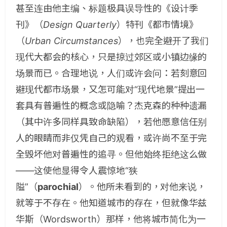
甚至连由他主编、标题极具误导性的《设计季
刊》（
Design Quarterly
）特刊《都市情境》
（
Urban Circumstances
），也完全避开了我们
现代大都会的核心，只是掠过郊区或小镇边缘的
场景而已。合理地说，人们或许会问：若刻意回
避现代都市场景，又怎可能对“现代地景”提出一
套具有普遍性的概念或隐喻？杰克森的种种遗漏
（其中许多同样具致命缺陷），若他愿意信任别
人的眼睛而非仅凭自己的观看，或许尚不至于完
全毁坏他对普遍性的追寻。但他始终拒绝这么做
——这使他显得令人震惊地“狭
隘”（
parochial
）。他所未看到的，对他来说，
就等于不存在。他知道城市的存在，但就像华兹
华斯（Wordsworth）那样，他将城市简化为一