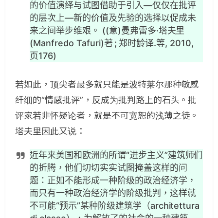
的价值演绎与试图借助于引入—仅仅在批评
的层次上—新的价值及先验的选择以促成未
来之间举步维艰。 ((意)曼弗雷多·塔夫里
(Manfredo Tafuri)著 ; 郑时龄译.等, 2010,
页176)
若如此，顶尖者最多就只能是波特莱尔那种敏感
纤细的“情感批评”，反成为批判路上的石头。批
评家若非怀疑论者，就是不可宽恕的浅薄之徒。
塔夫里因此又说：
近年来美国和欧洲的所谓“进步主义”建筑师们
的折腾，他们切切实实试图掩盖这样的问
题：正如不能形成一种阶级的政治经济学，
而只有一种政治经济学的阶级批判，这样就
不可能“预示”某种阶级建筑学（architettura