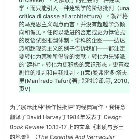
di classe），为解放了的社会的一种建筑
学，而只能引入一种建筑学的阶级批判（una
critica di classe all architettura）。就严格
的马克思主义观点而言，并没有超越学派倾
向和偏见。任何以激进的否定或更为悖论式
的反语试图推翻体制、学科的企图——达达
派和超现实主义的例子告诉我们——都注定
要转化为某种所倡导的贡献，转化为先锋派
的“建构”，转化为更积极的意识形态，更富戏
剧性的批判和自我批判。((意)曼弗雷多·塔夫
里(Manfredo Tafuri)著 ; 郑时龄译.等, 2010,
页V)
为了展示此种“操作性批评”的经典写作，我特意
翻译了David Harvey于1984年发表于
Design
Book Review
10.13-17 上的文章《本质与乡土
的地景》（
The Essential And Vernacular