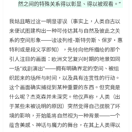
然之间的特殊关系得以彰显、得以被观看。”
我姑且略过这一明显谬误（事实上，人类自古以
来便试图建构出一种可传达其与自然及彼此之关
系的空间形象——读读列维-斯特劳斯、保罗・惠
特利或是段义孚即知），先转向他所描绘的那个
引人注目的画面：欧洲文艺复兴时期的地景如同
一场“戏剧演出”——拥有明确界定的空间、被组
织起来的场所与时间，以及具有连贯性的行动。
这个画面确实捕捉到某种重要的东西。但究竟是
什么呢？杰克森并未深究。他仅声称，人类（出
于某些未被说明的原因）突然觉得自己摆脱了环
境的影响，开始能将自然视为一种背景——一个
蕴含美感、神话与魔力的舞台，在其上人类得以