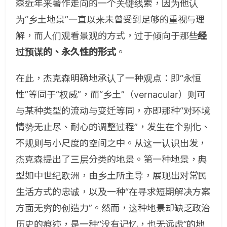
森近年来著作走向的一个关键线索，因为他认
为“乡土地景”一直以来未曾受到足够的重视与理
解，而人们观看景观的方式，过于倾向于那些
经
过预谋的、永久性的形式
。
在此，杰克森明确地承认了一种观点：即“永恒
性”等同于“权威”，而“乡土”（vernacular）则可
与某种类型的流动与变迁等同，亦即那种“对环境
情势无止尽、耐心的调整过程”，发生在个别化、
不规则与小尺度的空间之中。从这一认识出发，
杰克森提出了三层分类的地景。第一种地景，典
型如中世纪欧洲，由乡土所主导，展现出对常民
生活方式的忠诚，以及一种“在寻求短期解决方案
方面无穷的创造力”。然而，这种地景却缺乏政治
历史的痕迹，是一种“没有记忆，也无远虑”的地