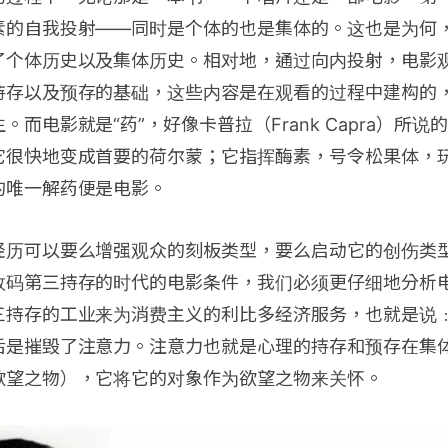
素的自我投射——同时是个体的也是集体的。这也是为何
了个体历史以及集体历史。相对地，通过向内投射，电影
持存以及预存的基础，这些内容是在观看的过程中建构的
而电影就是“药”，好像卡普拉（Frank Capra）所
它很快地变成首要的荷尔蒙；它指挥酶素，号令松果体，
的唯一解药便是电影。
经历可以要么增强观众的刻板类型，要么启动它的创伤类
数码第三持存的时代的电影条件，我们必须更仔细地分析
三持存的工业来为消费主义的利比多经济服务，也就是说
后是摧毁了注意力。注意力也就是心理的持存和预存在集
欲望之物），它将它的对象作为欲望之物来关怀。