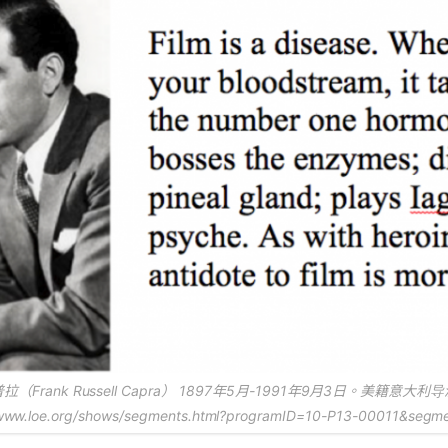
（Frank Russell Capra） 1897年5月-1991年9月3日。美籍意大
/www.loe.org/shows/segments.html?programID=10-P13-00011&segm