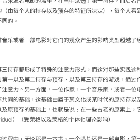
、音乐或者电影的流里，在当中汰选了第一持存，而后者
的（由每个人的持存以及预存的特征所决定），每个人看
不同的。
首音乐或者一部电影对它们的观众产生的影响类型超越了
第三持存都形成了特殊的注意力形式，而这对那些实践这
自第一以及第二持存与预存、以及第三持存的游戏，通过
了注意力。另一方面，一位作家，一个音乐家，或者一位
存共同的基础，这基础由属于某文化或某时代的原持存以
以及原预存的基础上，也就是说﹕在一些古老的原素上，
dividuel）（受荣格以及荣格的个体化理论影响）
的过程中，无论那是一本书、一个唱片还是一部电影，第