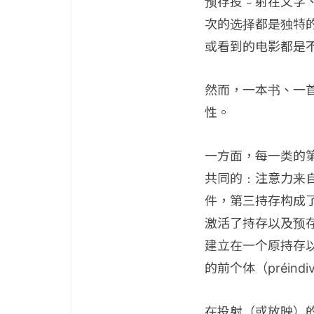
预存投﹣射在文字
次的选择都是独特
或看到的电影都是
然而，一本书、一
性。
一方面，每一类的
共同的﹕注意力来
件，第三持存构成
激活了持存以及预
建立在一个原持存
的前个体（préin
在投射（或放映）