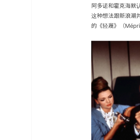
阿多诺和霍克海默
这种想法跟新浪潮
的《轻蔑》（Mépr