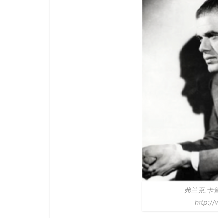
弗兰克.卡普拉
http:/