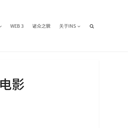
WEB 3
诸众之貌
关于INS
原电影