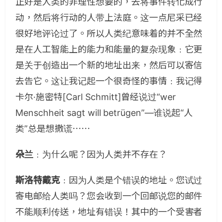
正好是人类的非理性想要的，去将事件转化成行
动，然后将行动的人带上法庭。这一点尼采已经
很好地评论过了。所以人类纪意味着的并不全然
是在人工智能上的能力和能量的复杂现象﹕它更
是关于创造出一个新的地址出来，然后可以寄信
去告它。这让我记起一个很奇怪的事情﹕我记得
卡尔·施密特[Carl Schmitt]曾经说过“wer
Menschheit sagt will betrügen”—谁说起“人
类”总是想撒谎⋯⋯
朵兰
﹕为什么呢？因为人类并不存在？
斯洛特戴克
﹕因为人类是个错误的地址。您试过
寄电邮给人类吗？您会收到一个回邮说您的邮件
不能顺利传送，地址有错误！其中的一个受害者