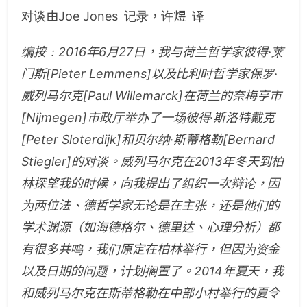
对谈由Joe Jones 记录，许煜 译
编按﹕2016年6月27日，我与荷兰哲学家彼得·莱
门斯[Pieter Lemmens]以及比利时哲学家保罗·
威列马尔克[Paul Willemarck]在荷兰的奈梅亨市
[Nijmegen]市政厅举办了一场彼得·斯洛特戴克
[Peter Sloterdijk]和贝尔纳·斯蒂格勒[Bernard
Stiegler]的对谈。威列马尔克在2013年冬天到柏
林探望我的时候，向我提出了组织一次辩论，因
为两位法、德哲学家无论是在主张，还是他们的
学术渊源（如海德格尔、德里达、心理分析）都
有很多共鸣，我们原定在柏林举行，但因为资金
以及日期的问题，计划搁置了。2014年夏天，我
和威列马尔克在斯蒂格勒在中部小村举行的夏令