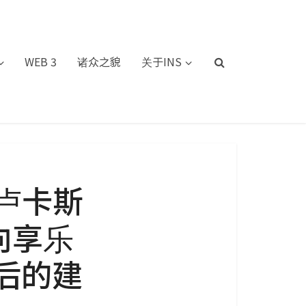
WEB 3
诸众之貌
关于INS
卢卡斯
向享乐
后的建