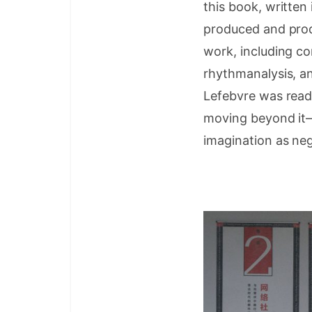
this book, written
produced and produ
work, including com
rhythmanalysis, an
Lefebvre was readi
moving beyond it—i
imagination as nega