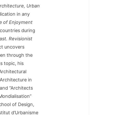
rchitecture, Urban
lication in any
e of Enjoyment
 countries during
st. Revisionist
ect uncovers
seen through the
 topic, his
rchitectural
Architecture in
 and “Architects
Mondialisation”
chool of Design,
stitut d’Urbanisme