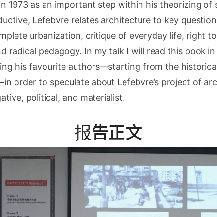
 in 1973 as an important step within his theorizing of 
ctive, Lefebvre relates architecture to key questions
plete urbanization, critique of everyday life, right to 
d radical pedagogy. In my talk I will read this book i
ng his favourite authors—starting from the historica
n order to speculate about Lefebvre’s project of arc
tive, political, and materialist.
报告正文