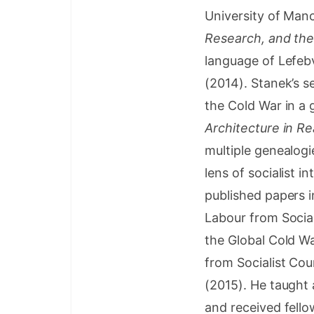
University of Man
Research, and the
language of Lefeb
(2014). Stanek’s se
the Cold War in a 
Architecture in R
multiple genealogi
lens of socialist 
published papers i
Labour from Social
the Global Cold Wa
from Socialist Cou
(2015). He taught
and received fello