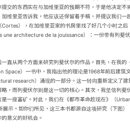
尔提交的东西实在与加维里亚的预期不符，于是他决定不
。加维里亚告诉我，他应该还保留着手稿，并提议我们一
Cortes），在加维里亚家的书房里找了好几个小时之
une architecture de la jouissance）：一份带
我一直从两个方面来研究列斐伏尔的作品。首先，在我的
bvre on Space）一书中，我指出他的理论是1968年前后
ectural research）涌现的一部分。这一转向重新定义
策略，而列斐伏尔则是这一切的核心。其次，我坚信列斐
一座富矿。对此，我们在《都市革命趁现在》（Urban Rev
有所展示。如你们所见，这三本书都源自这项研究（下图）
作的意义的好机会。