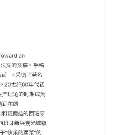
ward an
了译自法文的文稿。手稿
za），采访了著名
）。20世纪60年代初
生产理论的时期成为
纳瓦尔朗
斯山和更南边的西班牙
西班牙新兴观光城镇
于“快乐的建筑”的