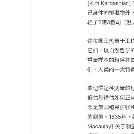
[Kim Karda
己身体的排泄物外
轻了2磅3盎司（
这位国王热衷于王
它们，以自然哲学
重量样本的粗俗并
们，人类的一大特
要记得这种测量的
低估和错估如何正
念是英国殖民扩张
的测量。1835年，英
Macaulay]