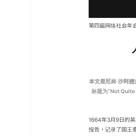
第四届网络社会年会
本文是尼尚·沙阿通
标题为“Not Quite
1664年3月9日的英
报告，记录了国王查理