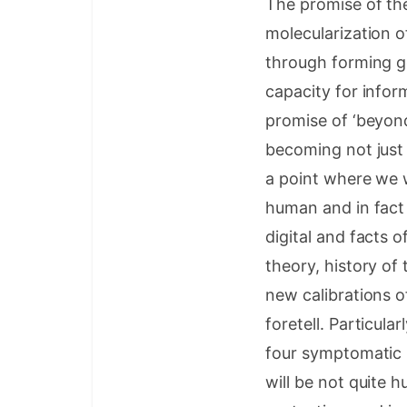
The promise of th
molecularization o
through forming g
capacity for infor
promise of ‘beyond
becoming not just o
a point where we w
human and in fact 
digital and facts 
theory, history of 
new calibrations o
foretell. Particul
four symptomatic m
will be not quite 