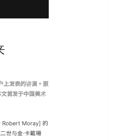
来
帐户上发表的讲演。原
man”。本文首发于中国美术
ert Moray] 的
理二世与金·卡戴珊