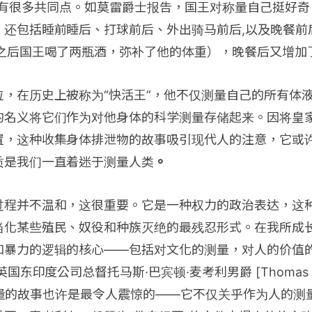
shian] 有很多共同点。如莫雷爵士报告，国王对称量自己挺
，还包括睡前睡后、打球前后、外出骑马前后,以及晚餐前
但之后国王喝了两瓶酒，弥补了他的体重），晚餐后又增加
位，在历史上被称为“快活王”，他不仅测量自己的所有体
的名义将它们作为对他身体的科学测量存储起来。因将皇
置，这种收集身体排泄物的故事吸引现代人的注意，它或
质是我们一直着迷于测量人类
。
过程并不温和，这很重要。它是一种权力的政治表达，这
当化某些殖民、奴役和种族灭绝的最残忍形式。在我所成
和暴力的逻辑的核心——包括对文化的测量，对人的价值
国东印度公司总督托马斯·巴宾顿·麦考利男爵 [Thomas Ba
 关于测量的故事也许是最令人震惊的——它不仅关乎作为人的