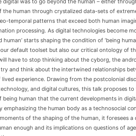
e digital was to go beyond the human – either throug
f the human through crystalized data-sets of extreme
eo-temporal patterns that exceed both human imagi
mation processing. As digital technologies become mo
 human’ starts shaping the condition of ‘being human’
ur default toolset but also our critical ontology of th
ill have to stop thinking about the cyborg, the andro
try and think about the intertwined relationships be
of lived experience. Drawing from the postcolonial dis
technology, and digital cultures, this talk proposes to
f being human that the current developments in digit
arly emphasizing the human body as a technosocial co
oments of the shaping of the human, it foresees a di
human enough and its implications on questions of age