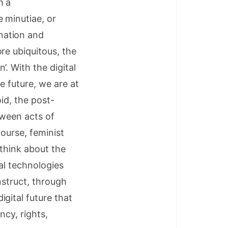
h a
 minutiae, or
nation and
re ubiquitous, the
. With the digital
e future, we are at
id, the post-
tween acts of
course, feminist
 think about the
al technologies
nstruct, through
gital future that
ncy, rights,