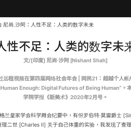
 尼尚.沙阿：人性不足：人类的数字未来
人性不足：人类的数字未
文/[印度] 尼尚·沙阿 [Nishant Shah]
过远程视频在第四届网络社会年会 | 网民21：超越个人
 Human Enough: Digital Futures of Being Hu
学院学报《新美术》2020年2月号。
格兰皇家学会科学周会纪要中，有份罗伯特·莫雷爵士 [Sir Rob
二世 [Charles II] 关于自己体重的实验，我发现了查