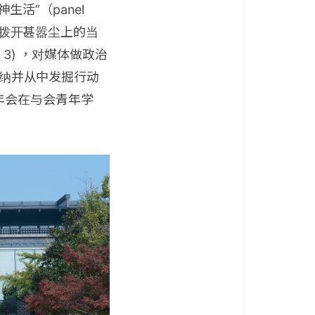
活”（panel
），拨开甚嚣尘上的当
3) ，对媒体做政治
吸纳并从中发掘行动
年会在与会青年学