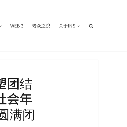
WEB 3
诸众之貌
关于INS
塑团结
社会年
”圆满闭