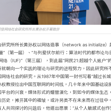
召曁网络社会研究所所长黄孙权开幕致辞
所所长黄孙权以网络造事（network as initializ
量”（第一届）、“与列斐伏尔前行：算法时代的都市论与
网络（IUF)”（第三届），到此届“网民21:超越个人账户
所就朝向一个实践的理论与研究的进程努力，因此研究所
网络社会的研究。从1987年中国第一封书写着“越过长城
孙权教授拉出中国互联网的时间线，几十年来中国基础设
国平台的兴衰，媒体形式的嬗替演化，到如今的媒体生态
的历史，摊开其中的褶皱，或许另类不在未来而在过往中
有人共同探讨的问题后，他道出愿景：“从个人敏感式创作