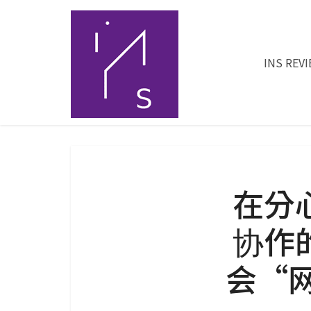
INS REV
在分
协作
会“网