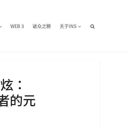
WEB 3
诸众之貌
关于INS
明炫：
愿者的元