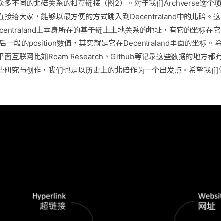
不同的北碚关系的相互链接（图2）。对于我们Archverse这个项目，我
接给大家，能够以最方便的方式跳入到Decentraland中的北碚
centraland上本身所在的基于链上土地关系的地址，有它的坐标在
链接最后一段的position数值，其实就是它在Decentraland里面的
互联网比如Roam Research、Github等记录这些数据的地方
些研究与创作，我们也是以历史上的北碚作为一个出发点。希望我们