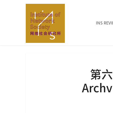
INS REV
第六
Arc