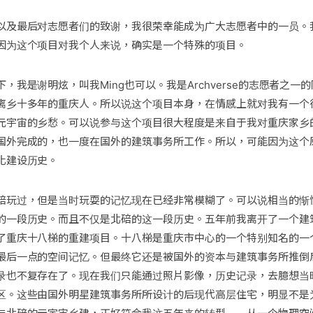
以及最后对志愿者们的致谢，我很荣幸能成为广大志愿者中的一员。
因为这个项目对我个人来说，确实是一个特殊的项目。
，我是谢明炫，叫我Ming也可以。我是Archverse的志愿者之一
离乡十多年的重庆人。所以说这个项目本身，在情感上就对我有一个
元宇宙的乡愁。可以说参与这个项目很大程度是来自于我对重庆家乡
国外完成的，也一度在国外的建筑事务所工作。所以，可能因为这个
化建设历史。
碚玩过，但是当时玩耍的记忆现在已经非常模糊了。可以说相当的惭
的一段历史。而且不仅是北碚的这一段历史。五年前我离开了一个建
了重庆十八梯的重建项目。十八梯是重庆市中心的一个特别知名的一
最后一点的空间记忆。但最终它还是被国外的资本与建筑事务所推倒
录也不复存在了。现在我们只能通过照片影像，历史记录，去臆想当
区。这些由国外明星建筑事务所所设计的后现代高层住宅，明显不是