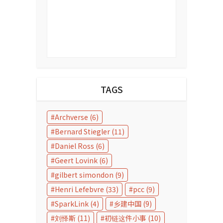
TAGS
Archverse
(6)
Bernard Stiegler
(11)
Daniel Ross
(6)
Geert Lovink
(6)
gilbert simondon
(9)
Henri Lefebvre
(33)
pcc
(9)
SparkLink
(4)
乡建中国
(9)
刘怿斯
(11)
初链这件小事
(10)