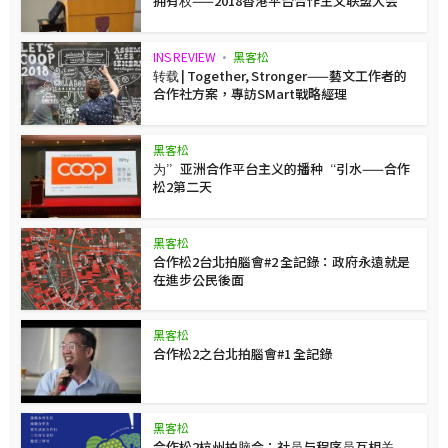
拥有权——2018香港平台合作主义联盟大会
INS REVIEW
•
黑客松
转载 | Together, Stronger——藝文工作者的
合作社方案，專訪SMart戰略經理
黑客松
为”亚洲合作平台主义的播种“引水——合作
松2第二天
黑客松
合作松2台北拍腦會#2 全記錄：政府永遠就是
在進步公民後面
黑客松
合作松2之台北拍腦會#1 全記錄
黑客松
合作松2杭州拍脑会：社员与程序员互相关