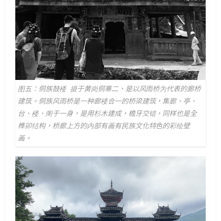
图五：侗族鼓楼 摄于黄岗侗寨
二、是以风雨桥为代表的廊桥
建筑。侗族风雨桥是一种廊楼合一的桥梁建筑，集廊、亭、
台、楼、阁于一身，是用杉木建成，檐牙交错，同样也是全
榫卯结构，桥廊上方的内部有画有民族文化特色的彩绘壁
画。