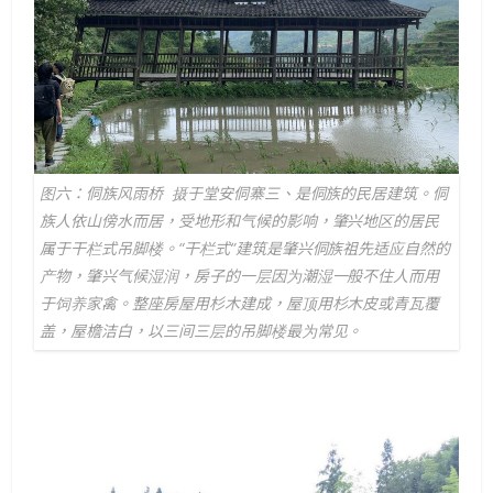
图六：侗族风雨桥 摄于堂安侗寨
三、是侗族的民居建筑。侗
族人依山傍水而居，受地形和气候的影响，肇兴地区的居民
属于干栏式吊脚楼。“干栏式”建筑是肇兴侗族祖先适应自然的
产物，肇兴气候湿润，房子的一层因为潮湿一般不住人而用
于饲养家禽。整座房屋用杉木建成，屋顶用杉木皮或青瓦覆
盖，屋檐洁白，以三间三层的吊脚楼最为常见。