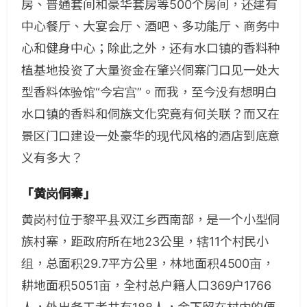
房、普通套间和豪华套房等500个房间，还建有
中心餐厅、大宴会厅、酒吧、多功能厅、商务中
心和健身中心；除此之外，还有水口镇的香料种
植基地投资了大量资金在肇兴侗寨门口见一处大
型香料体验馆“今宕宫”。而我，至今没有想明白
水口镇的香料和侗族文化究竟有何关联？而又在
景区门口建设一处豪华的现代风格的酒店到底意
义有多大？
「黄岗侗寨」
黄岗村位于黎平县双江乡西南部，是一个小型侗
族村寨，距政府所在地23公里，辖11个村民小
组，总面积29.7平方公里，林地面积4500亩，
耕地面积5051亩，全村总户籍人口369户1766