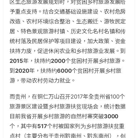
区生态旅游发展规划时，对贫困乡村旅游发展给
予重点支持。结合交通基础设施建设、农村危房
改造、农村环境综合整治、生态搬迁、游牧民定
居、特色景观旅游村镇、历史文化名村名镇和传
统村落及民居保护等项目建设，加大政策、资金
扶持力庋，促进休闲农业和乡村旅游业发展。到
2015
年，扶持约
2000
个贫困村开展乡村旅游。
到
2020
年，扶持约
6000
个贫困村开展乡村旅
游，带动农村劳动力就业。
而贵州，在铜仁万山召开2017年全贵州省100个
旅游景区建设暨乡村旅游扶贫现场会，统计数据
目前我省开展乡村旅游的自然村寨突破
3000
个，其中有
517
个村被国家列为乡村旅游扶贫重
点村（主要分布于贵州黔南州、黔东南州），创