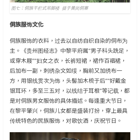
图七：侗族干栏式吊脚楼 摄于黄岗侗寨
侗族服饰文化
侗族服饰的衣料，过去以自纺自织自染的侗布为
主。《贵州图经志》中黎平府属“男子科头跣足，
或穿木屐”“妇女之衣，长裤短裙，裙作百褶裙，
后加布一副，刺绣杂文如绥，胸前又加绣布一
方，用银线贯次为饰，头髻加木梳于后”“好戴金
银耳环，多至三五对，以线结于耳根”等记载，都
是对侗族男女服饰的具体描述。每逢重大节日，
在黎平肇兴，侗族儿女都是盛装打扮，穿上最具
传统特色的民族服饰，对歌饮酒，庆祝节日。