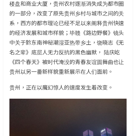
楼盘和商业大厦，贵州农村逐渐消失成为都市圈
的一部分，改变了原先贵州乡村与城市之间的关
系，西方的都市理论已经不足以来阐释贵州快速
的经济发展和城市样貌；毕赣《路边野餐》镜头
中关于黔东南神秘潮湿亚热带乡土，饶晓志《无
名之辈》底层人无力反抗的黑色幽默， 陆庆屹
《四个春天》被时代淹没的青春友谊圆舞曲也让
贵州以另一番新样貌重新展示在人们面前。
贵州，正在以魔幻惊人的速度发生着改变。