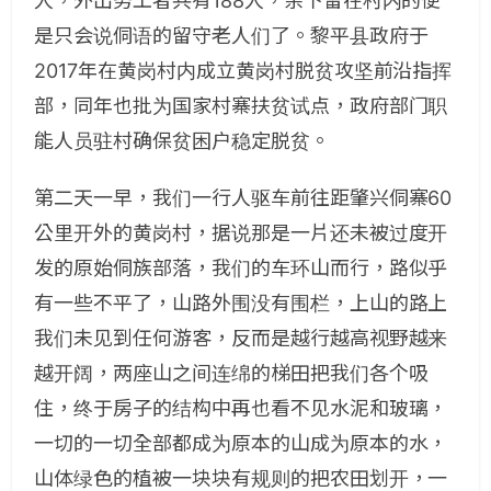
人，外出务工者共有188人，余下留在村内的便
是只会说侗语的留守老人们了。黎平县政府于
2017年在黄岗村内成立黄岗村脱贫攻坚前沿指挥
部，同年也批为国家村寨扶贫试点，政府部门职
能人员驻村确保贫困户稳定脱贫。
第二天一早，我们一行人驱车前往距肇兴侗寨60
公里开外的黄岗村，据说那是一片还未被过度开
发的原始侗族部落，我们的车环山而行，路似乎
有一些不平了，山路外围没有围栏，上山的路上
我们未见到任何游客，反而是越行越高视野越来
越开阔，两座山之间连绵的梯田把我们各个吸
住，终于房子的结构中再也看不见水泥和玻璃，
一切的一切全部都成为原本的山成为原本的水，
山体绿色的植被一块块有规则的把农田划开，一