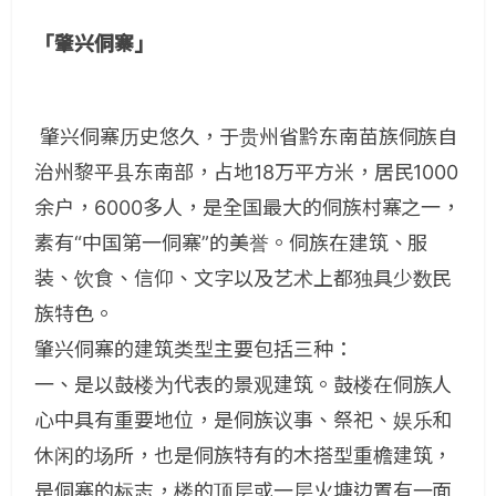
「肇兴侗寨」
肇兴侗寨历史悠久，于贵州省黔东南苗族侗族自
治州黎平县东南部，占地18万平方米，居民1000
余户，6000多人，是全国最大的侗族村寨之一，
素有“中国第一侗寨”的美誉。侗族在建筑、服
装、饮食、信仰、文字以及艺术上都独具少数民
族特色。
肇兴侗寨的建筑类型主要包括三种：
一、是以鼓楼为代表的景观建筑。鼓楼在侗族人
心中具有重要地位，是侗族议事、祭祀、娱乐和
休闲的场所，也是侗族特有的木搭型重檐建筑，
是侗寨的标志，楼的顶层或一层火塘边置有一面