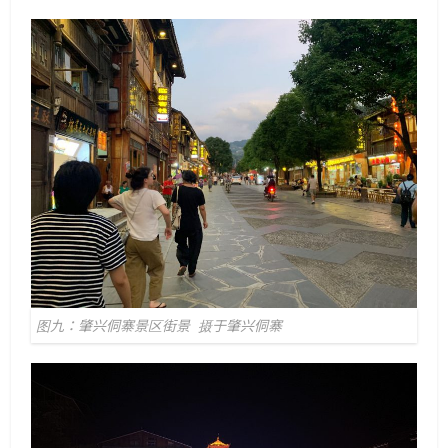
图九：肇兴侗寨景区街景 摄于肇兴侗寨