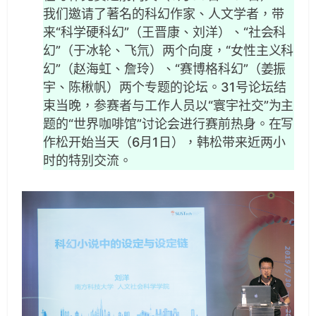
我们邀请了著名的科幻作家、人文学者，带
来“科学硬科幻”（王晋康、刘洋）、“社会科
幻”（于冰轮、飞氘）两个向度，“女性主义科
幻”（赵海虹、詹玲）、“赛博格科幻”（姜振
宇、陈楸帆）两个专题的论坛。31号论坛结
束当晚，参赛者与工作人员以“寰宇社交”为主
题的“世界咖啡馆”讨论会进行赛前热身。在写
作松开始当天（6月1日），韩松带来近两小
时的特别交流。