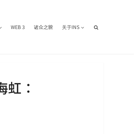
WEB 3
诸众之貌
关于INS
海虹：