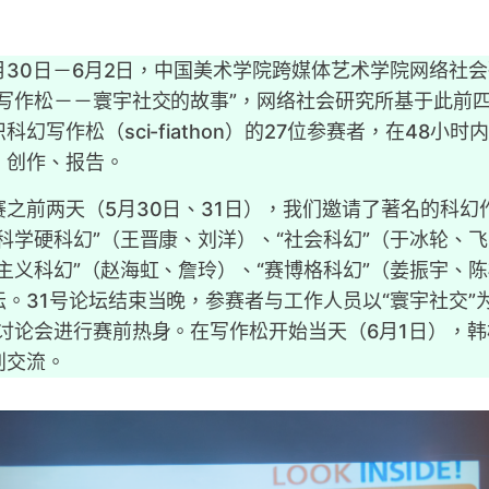
5月30日－6月2日，中国美术学院跨媒体艺术学院网络社
幻写作松－－寰宇社交的故事”，网络社会研究所基于此前
科幻写作松（sci-fiathon）的27位参赛者，在48小时
、创作、报告。
赛之前两天（5月30日、31日），我们邀请了著名的科幻
科学硬科幻”（王晋康、刘洋）、“社会科幻”（于冰轮、
主义科幻”（赵海虹、詹玲）、“赛博格科幻”（姜振宇、
。31号论坛结束当晚，参赛者与工作人员以“寰宇社交”
”讨论会进行赛前热身。在写作松开始当天（6月1日），
别交流。