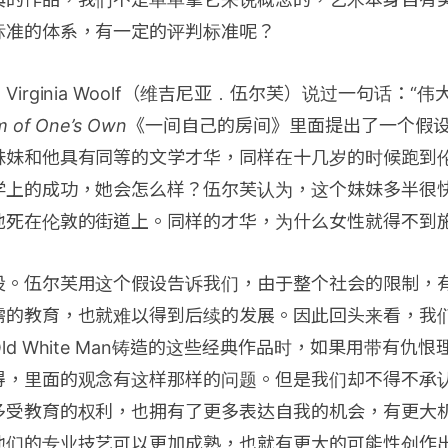
标准的体系，有一定的评判标准呢？
irginia Woolf（维吉尼亚﹒伍尔芙）说过一句话：“
 of One’s Own
《一间自己的房间》里面提出了一个假
妹妹和他具有同等的文学才华，同样在十几岁的时候跑到
学上的成功，她会怎么样？伍尔芙认为，这个妹妹多半很
地死在伦敦的街道上。同样的才华，为什么女性就得不到
设。伍尔芙用这个假设告诉我们，由于整个社会的限制，
需的教育，也就难以得到后续的发展。因此回头来看，我
ld White Man铸造的这些经典作品时，如果用带有仇
得，里面的观念有这样那样的问题。但是我们却不得不承
多受教育的权利，也拥有了更多表达自我的机会，有更大
他们的专业技艺可以更加成熟，也就有更大的可能性创作