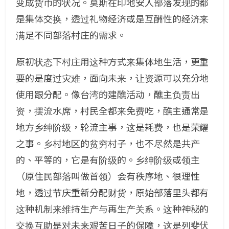
变成货币的状况。莫斯在印地安人部落发现的都
是集体交换，透过礼物经济或是互酬性的经济来
满足不同部落村庄的需求。
原初状态下村庄用这种方式来集体地生活，更重
要的是度过灾难，面向未来，让资源可以充分地
使用跟分配。像台湾的建醮活动，醮主负责出
资，摆流水席，村民全都来免费吃，醮主通常是
地方乡绅阶级，轮流主事，这是耗费，也是荣耀
之事。乡村地区的贫穷村子，也不尽然是共产
的、平等的，它是有阶级的。乡绅阶级或领主
（原住民部落叫做首领）会有秩序地、很理性
地，透过节庆重新分配财货，原始部落里头都有
这种机制来维持生产与再生产关系。这种神秘的
交换互助是对未来艰苦日子的保障，这是列斐伏