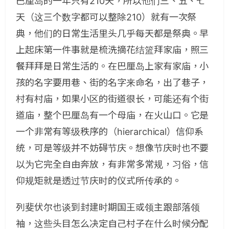
巴厘岛的一年只有210天，所以他们三、五、七
天（这三个数字都可以整除210）就有一次祭
典，他们的日常生活里头几乎每天都是祭典。早
上起床第一件事就是梳洗摘花结篮拜家庙，照三
餐拜拜是日常生活的。在巴厘岛上家有家庙，小
孩的名字要用巷、街的名字来命名，出了巷子，
村有村庙，如果小区的街道很长，可能还有个街
道庙，整个巴厘岛有一个母庙，在火山口。它是
一个非常有等级秩序的（hierarchical）信仰系
统，可是等级并不妨碍节庆。想像节庆时也不要
以为它完全自由奔放，有非常多常规，习俗，信
仰规矩就是透过节庆时的仪式所传承的。
列斐伏尔也谈到封建时期国王或领主跟部落领
袖，这些头目怎么决定自己村子在什么时候分配