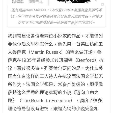
圖片截自New Masses，1926至1948年美國共產黨辦的雜
誌，除了向著名作家邀稿也會刊登普羅大眾的作品，列斐伏
尔在文中引用的詩就是一位紡織工鲁萨克所寫的。
我非常建议各位看两位小说家的作品，才能懂列
斐伏尔后文里在骂什么。他先用一首美国纺织工
人鲁萨克（Martin Russak）的诗来做开场，鲁
萨克在1935年曾经参加过班福特（Benford）抗
议，写过很多诗。列斐伏尔要问的是，为什么美
国当年有这样的工人诗人在抗议而法国文学却无
所作为。法国文学都是非常资产阶级的，即便像
萨特这么优秀的理论家写的小说《迈向自由之
路》（The Roads to Freedom），调度了很多
理论符号但没有激情，跟福克纳的小说完全相