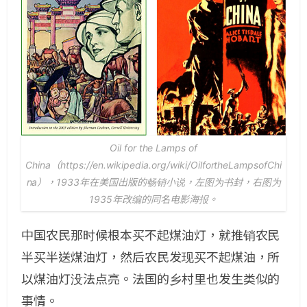
Oil for the Lamps of
China（https://en.wikipedia.org/wiki/OilfortheLampsofChi
na），1933年在美国出版的畅销小说，左图为书封，右图为
1935年改编的同名电影海报。
中国农民那时候根本买不起煤油灯，就推销农民
半买半送煤油灯，然后农民发现买不起煤油，所
以煤油灯没法点亮。法国的乡村里也发生类似的
事情。