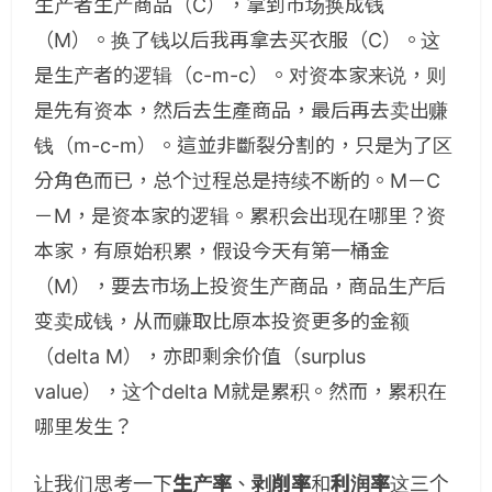
生产者生产商品（C），拿到市场换成钱
（M）。换了钱以后我再拿去买衣服（C）。这
是生产者的逻辑（c-m-c）。对资本家来说，则
是先有资本，然后去生產商品，最后再去卖出赚
钱（m-c-m）。這並非斷裂分割的，只是为了区
分角色而已，总个过程总是持续不断的。M－C
－M，是资本家的逻辑。累积会出现在哪里？资
本家，有原始积累，假设今天有第一桶金
（M），要去市场上投资生产商品，商品生产后
变卖成钱，从而赚取比原本投资更多的金额
（delta M），亦即剩余价值（surplus
value），这个delta M就是累积。然而，累积在
哪里发生？
让我们思考一下
生产率
、
剥削率
和
利润率
这三个