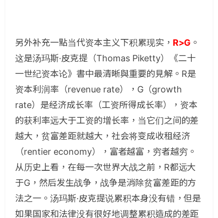
另外补充一點当代资本主义下积累现实，
R>G
。
这是汤玛斯
·
皮克提（
Thomas Piketty
）《二十
一世纪资本论》書中最清晰與重要的見解。
R
是
资本利润率（
revenue rate
），
G
（
growth
rate
）是经济成长率（工资所得成长率），资本
的获利率
远大于工资的增长率，当它们之间的差
越大，贫富差距就越大，社会将变成收租经济
（
rentier economy
），富者越富，穷者越穷。
从历史上看，在每一次世界大战之前，
R
都
远大
于
G
，然后发生战争，战争是消除贫富差距的方
法之一。汤玛斯
·
皮克提说累积本身没有错，但是
如果国家和法律没有很好地调整累积造成的差距