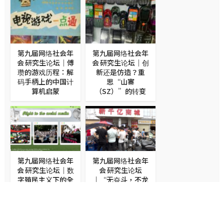
第九届网络社会年
第九届网络社会年
会 研究生论坛｜傅
会 研究生论坛｜创
瓒的游戏历程：解
新还是仿造？重
码手柄上的中国计
思“山寨
算机启蒙
（SZ）”的转变
第九届网络社会年
第九届网络社会年
会 研究生论坛｜数
会 研究生论坛
字殖民主义下的全
｜“无奋斗，不龙
球南方：消失的社
华”，龙华汽车站
交媒体和中国启示
田野调查