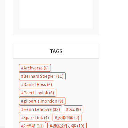
TAGS
Archverse
(6)
Bernard Stiegler
(11)
Daniel Ross
(6)
Geert Lovink
(6)
gilbert simondon
(9)
Henri Lefebvre
(33)
pcc
(9)
SparkLink
(4)
乡建中国
(9)
刘怿斯
(11)
初链这件小事
(10)