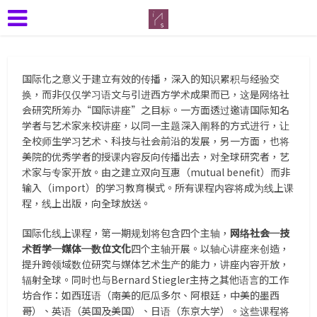
国际化之意义于建立有效的传播，深入的知识累积与经验交
换，而非仅仅学习语文与引进西方学术成果而已，这是网络社
会研究所筹办“国际讲座”之目标。一方面透过邀请国际知名
学者与艺术家来校讲座，以同一主题深入阐释的方式进行，让
全校师生学习艺术、科技与社会前沿的发展，另一方面，也将
美院的优秀学者的授课内容反向传播出去，对全球研究者，艺
术家与专家开放。由之建立双向互惠（mutual benefit）而非
输入（import）的学习教育模式。所有课程内容将成为线上课
程，线上出版，向全球放送。
国际化线上课程，第一期规划将包含四个主轴，
网络社会─技
术哲学─媒体─数位文化
四个主轴开展。以轴心讲座来创造，
提升跨领域数位研究与媒体艺术生产的能力，讲座内容开放，
辐射全球。同时也与Bernard Stiegler主持之其他语言的工作
坊合作：如西班语（南美的厄瓜多尔、阿根廷，中美的墨西
哥）、英语（英国及美国）、日语（东京大学）。这些课程将