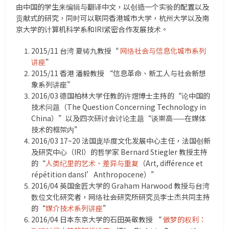
由中国的学生来编辑与翻译中文，以创造一个实验的配置以及
贡献式的研究，同时可以联同香港城市大学，杭州大学以及南
京大学的计算机科学系和IRI紧密合作发展技术。
2015/11 台湾 夏铸九教授“
网络社会与信息化城市系列
讲座
”
2015/11 香港 潘毅教授 “信息革命、新工人与社会新想
象系列讲座”
2016/03 德国柏林大学任教的许煜博士主持的“论中国的
技术问题（The Question Concerning Technology in
China）”以及四次研讨会讨论主题“谈崇高——在媒体
技术的框架内”
2016/03 17~20 法国庞毕度文化发展中心主任，法国创新
及研究中心（IRI）的哲学家 Bernard Stiegler 教授主持
的“
人类纪里的艺术、差异与重复
（Art, différence et
répétition dansI’Anthropocene）”
2016/04 英国金匠大学的 Graham Harwood 教授与台湾
数位文化研究者，网络社会研究所研究员李士杰共同主持
的“
媒介技术系列讲座
”
2016/04 日本东京大学的石田英敬教授 “
做梦的权利：